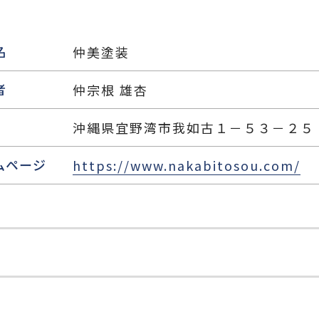
名
仲美塗装
者
仲宗根 雄杏
沖縄県宜野湾市我如古１－５３－２５
ムページ
https://www.nakabitosou.com/